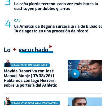
La caña pierde terreno: cada vez más bares la
sustituyen por dobles y jarras
CAV
La Amatxu de Begoña surcará la ría de Bilbao el
14 de agosto en una procesión de récord
+
Lo
escuchado
ONDA VASCA CON JOSÉ MANUEL MONJE
Movida Deportiva con José
52:11
Manuel Monje (07/08/26) |
Hablamos con Iago Herrerín
sobre la portería del Athletic
ONDA VASCA CON JUANJO LUSA Y SAMU VALCÁRCEL