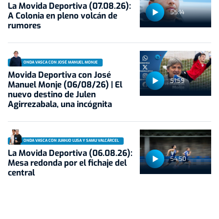
La Movida Deportiva (07.08.26):
55:14
A Colonia en pleno volcán de
rumores
ONDA VASCA CON JOSÉ MANUEL MONJE
Movida Deportiva con José
51:59
Manuel Monje (06/08/26) | El
nuevo destino de Julen
Agirrezabala, una incógnita
ONDA VASCA CON JUANJO LUSA Y SAMU VALCÁRCEL
La Movida Deportiva (06.08.26):
54:50
Mesa redonda por el fichaje del
central