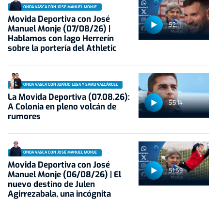
ONDA VASCA CON JOSÉ MANUEL MONJE
Movida Deportiva con José
52:11
Manuel Monje (07/08/26) |
Hablamos con Iago Herrerín
sobre la portería del Athletic
ONDA VASCA CON JUANJO LUSA Y SAMU VALCÁRCEL
La Movida Deportiva (07.08.26):
55:14
A Colonia en pleno volcán de
rumores
ONDA VASCA CON JOSÉ MANUEL MONJE
Movida Deportiva con José
51:59
Manuel Monje (06/08/26) | El
nuevo destino de Julen
Agirrezabala, una incógnita