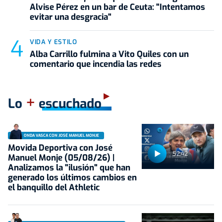
Alvise Pérez en un bar de Ceuta: "Intentamos
evitar una desgracia"
VIDA Y ESTILO
Alba Carrillo fulmina a Vito Quiles con un
comentario que incendia las redes
+
Lo
escuchado
ONDA VASCA CON JOSÉ MANUEL MONJE
Movida Deportiva con José
52:42
Manuel Monje (05/08/26) |
Analizamos la "ilusión" que han
generado los últimos cambios en
el banquillo del Athletic