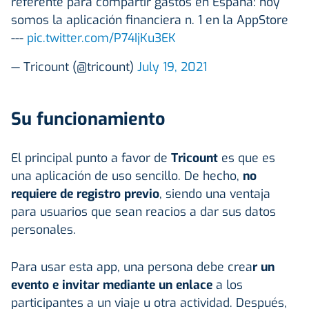
referente para compartir gastos en España: hoy
somos la aplicación financiera n. 1 en la AppStore
---
pic.twitter.com/P74IjKu3EK
— Tricount (@tricount)
July 19, 2021
Su funcionamiento
El principal punto a favor de
Tricount
es que es
una aplicación de uso sencillo. De hecho,
no
requiere de registro previo
, siendo una ventaja
para usuarios que sean reacios a dar sus datos
personales.
Para usar esta app, una persona debe crea
r un
evento e invitar mediante un enlace
a los
participantes a un viaje u otra actividad. Después,