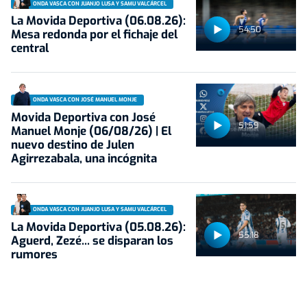
ONDA VASCA CON JUANJO LUSA Y SAMU VALCÁRCEL
La Movida Deportiva (06.08.26):
54:50
Mesa redonda por el fichaje del
central
ONDA VASCA CON JOSÉ MANUEL MONJE
Movida Deportiva con José
51:59
Manuel Monje (06/08/26) | El
nuevo destino de Julen
Agirrezabala, una incógnita
ONDA VASCA CON JUANJO LUSA Y SAMU VALCÁRCEL
La Movida Deportiva (05.08.26):
55:18
Aguerd, Zezé... se disparan los
rumores