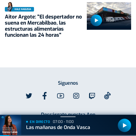
KALE NAGUSIA
Aitor Argote: "El despertador no
16:38
suena en Mercabilbao, las
estructuras alimentarias
funcionan las 24 horas"
Síguenos
Descárgate nuestra App
07:00 - 11:00
EN DIRECTO
Las mañanas de Onda Vasca