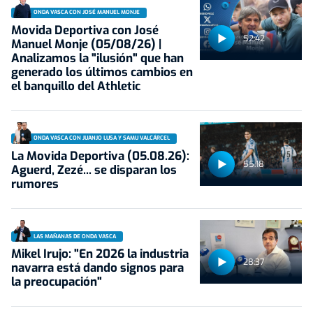
ONDA VASCA CON JOSÉ MANUEL MONJE
Movida Deportiva con José
52:42
Manuel Monje (05/08/26) |
Analizamos la "ilusión" que han
generado los últimos cambios en
el banquillo del Athletic
ONDA VASCA CON JUANJO LUSA Y SAMU VALCÁRCEL
La Movida Deportiva (05.08.26):
55:18
Aguerd, Zezé... se disparan los
rumores
LAS MAÑANAS DE ONDA VASCA
Mikel Irujo: "En 2026 la industria
28:37
navarra está dando signos para
la preocupación"