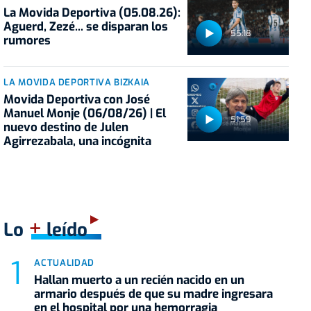
La Movida Deportiva (05.08.26):
Aguerd, Zezé... se disparan los
55:18
rumores
LA MOVIDA DEPORTIVA BIZKAIA
Movida Deportiva con José
Manuel Monje (06/08/26) | El
51:59
nuevo destino de Julen
Agirrezabala, una incógnita
+
Lo
leído
ACTUALIDAD
Hallan muerto a un recién nacido en un
armario después de que su madre ingresara
en el hospital por una hemorragia