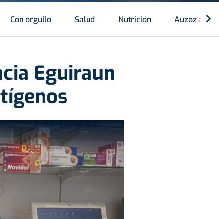
Con orgullo
Salud
Nutrición
Auzoz auzo
acia Eguiraun
ntígenos