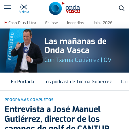
Bus
Bizkaia
Caso Plus Ultra
Eclipse
Incendios
Jaiak 2026
ACTUALIDAD
Las mañanas de
Onda Vasca
Con Txema Gutiérrez | OV
En Portada
Los podcast de Txema Gutiérrez
La 
PROGRAMAS COMPLETOS
Entrevista a José Manuel
Gutiérrez, director de los
campos de golf de CANTUR