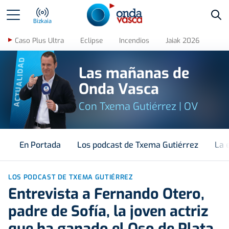
Bus
Bizkaia
Caso Plus Ultra
Eclipse
Incendios
Jaiak 2026
ACTUALIDAD
Las mañanas de
Onda Vasca
Con Txema Gutiérrez | OV
En Portada
Los podcast de Txema Gutiérrez
La 
LOS PODCAST DE TXEMA GUTIÉRREZ
Entrevista a Fernando Otero,
padre de Sofía, la joven actriz
que ha ganado el Oso de Plata