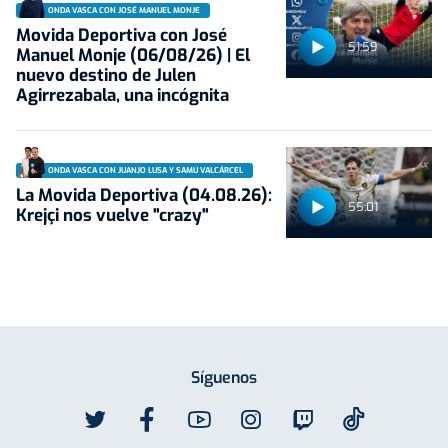
ONDA VASCA CON JOSÉ MANUEL MONJE
Movida Deportiva con José
51:59
Manuel Monje (06/08/26) | El
nuevo destino de Julen
Agirrezabala, una incógnita
ONDA VASCA CON JUANJO LUSA Y SAMU VALCÁRCEL
La Movida Deportiva (04.08.26):
55:01
Krejçi nos vuelve "crazy"
Síguenos