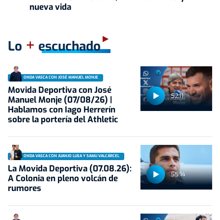
nueva vida
+
Lo
escuchado
ONDA VASCA CON JOSÉ MANUEL MONJE
Movida Deportiva con José
52:11
Manuel Monje (07/08/26) |
Hablamos con Iago Herrerín
sobre la portería del Athletic
ONDA VASCA CON JUANJO LUSA Y SAMU VALCÁRCEL
La Movida Deportiva (07.08.26):
55:14
A Colonia en pleno volcán de
rumores