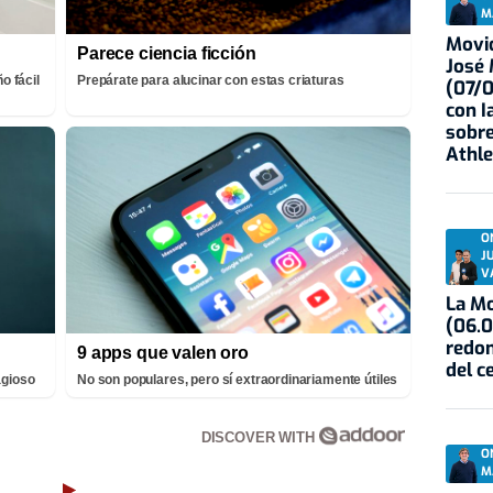
M
Movid
Parece ciencia ficción
José
o fácil
Prepárate para alucinar con estas criaturas
(07/
con I
sobre
Athle
O
J
V
La Mo
(06.0
redon
9 apps que valen oro
del c
agioso
No son populares, pero sí extraordinariamente útiles
DISCOVER WITH
O
M