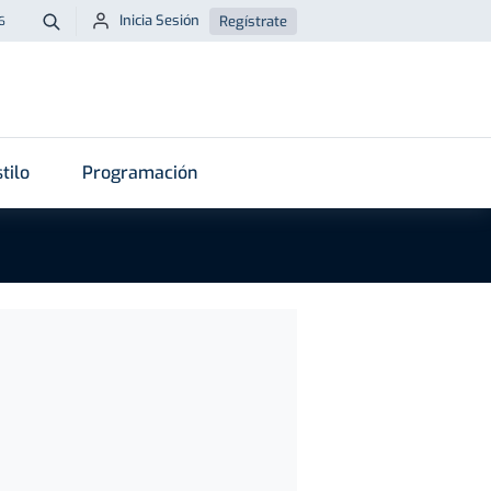
Inicia Sesión
Regístrate
6
Buscar
tilo
Programación