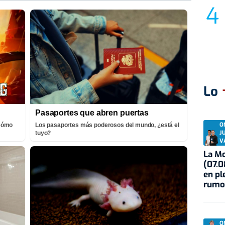
Lo
Pasaportes que abren puertas
O
¡Cómo
Los pasaportes más poderosos del mundo, ¿está el
J
tuyo?
V
La Mo
(07.0
en pl
rumo
O