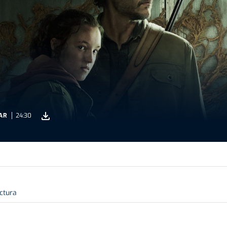
AR
24:30
ectura