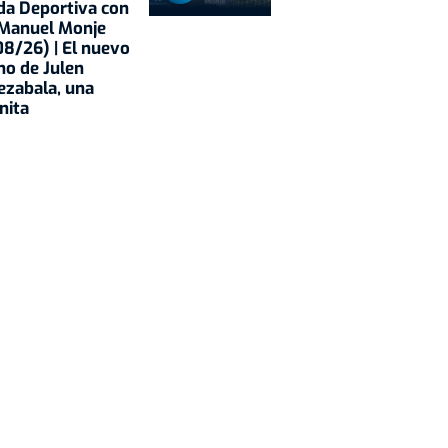
a Deportiva con
 Manuel Monje
8/26) | El nuevo
no de Julen
ezabala, una
nita