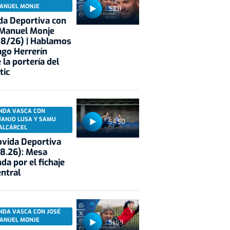
ANUEL MONJE
52:11
a Deportiva con
 Manuel Monje
08/26) | Hablamos
ago Herrerín
 la portería del
tic
NDA VASCA CON
UANJO LUSA Y SAMU
54:50
ALCÁRCEL
vida Deportiva
8.26): Mesa
da por el fichaje
entral
NDA VASCA CON JOSÉ
ANUEL MONJE
51:59