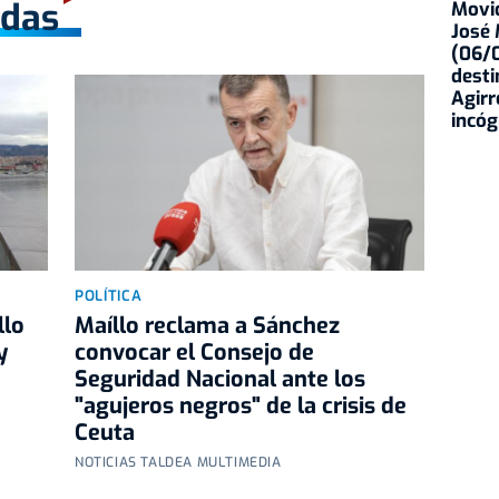
adas
Movid
José
(06/0
desti
Agirr
incóg
POLÍTICA
llo
Maíllo reclama a Sánchez
y
convocar el Consejo de
Seguridad Nacional ante los
"agujeros negros" de la crisis de
Ceuta
NOTICIAS TALDEA MULTIMEDIA