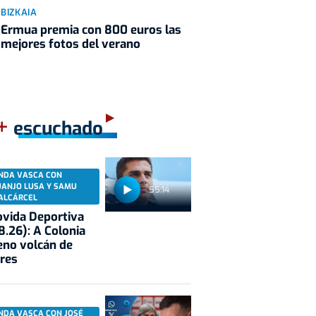
BIZKAIA
Ermua premia con 800 euros las
mejores fotos del verano
+
escuchado
NDA VASCA CON
UANJO LUSA Y SAMU
55:14
ALCÁRCEL
vida Deportiva
8.26): A Colonia
eno volcán de
res
NDA VASCA CON JOSÉ