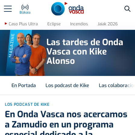
Bus
Bizkaia
Caso Plus Ultra
Eclipse
Incendios
Jaiak 2026
MAGAZINE
Las tardes de Onda
Vasca con Kike
Alonso
En Portada
Los podcast de Kike
Las colaboracio
LOS PODCAST DE KIKE
En Onda Vasca nos acercamos
a Zamudio en un programa
especial dedicado a la