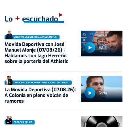
+
Lo
escuchado
ONDA VASCA CON JOSÉ MANUEL MONJE
Movida Deportiva con José
52:11
Manuel Monje (07/08/26) |
Hablamos con Iago Herrerín
sobre la portería del Athletic
ONDA VASCA CON JUANJO LUSA Y SAMU VALCÁRCEL
La Movida Deportiva (07.08.26):
55:14
A Colonia en pleno volcán de
rumores
COSECHA DEL 67