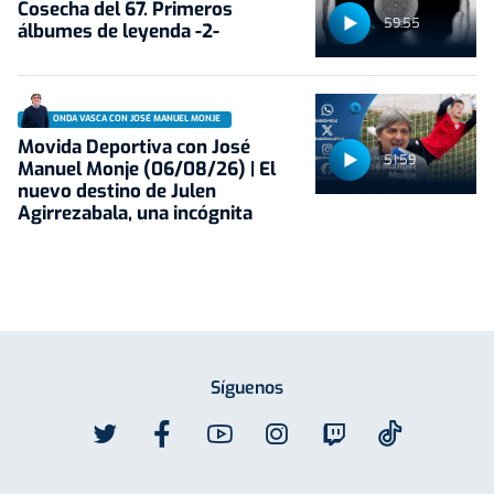
Cosecha del 67. Primeros
59:55
álbumes de leyenda -2-
ONDA VASCA CON JOSÉ MANUEL MONJE
Movida Deportiva con José
51:59
Manuel Monje (06/08/26) | El
nuevo destino de Julen
Agirrezabala, una incógnita
Síguenos