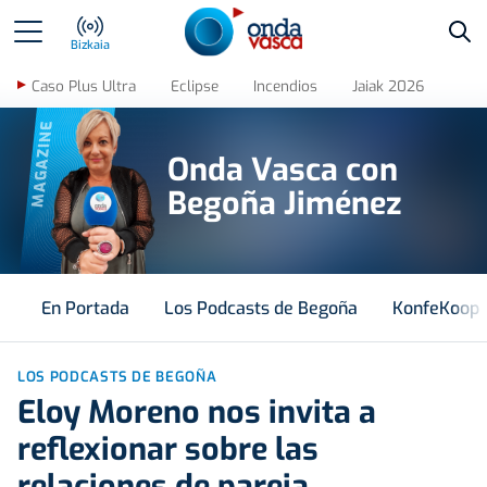
Bus
Bizkaia
Caso Plus Ultra
Eclipse
Incendios
Jaiak 2026
MAGAZINE
Onda Vasca con
Begoña Jiménez
En Portada
Los Podcasts de Begoña
KonfeKoop
LOS PODCASTS DE BEGOÑA
Eloy Moreno nos invita a
reflexionar sobre las
relaciones de pareja