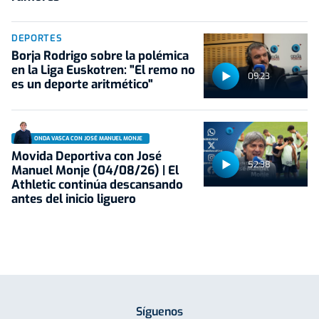
DEPORTES
Borja Rodrigo sobre la polémica
en la Liga Euskotren: "El remo no
09:23
es un deporte aritmético"
ONDA VASCA CON JOSÉ MANUEL MONJE
Movida Deportiva con José
52:38
Manuel Monje (04/08/26) | El
Athletic continúa descansando
antes del inicio liguero
Síguenos