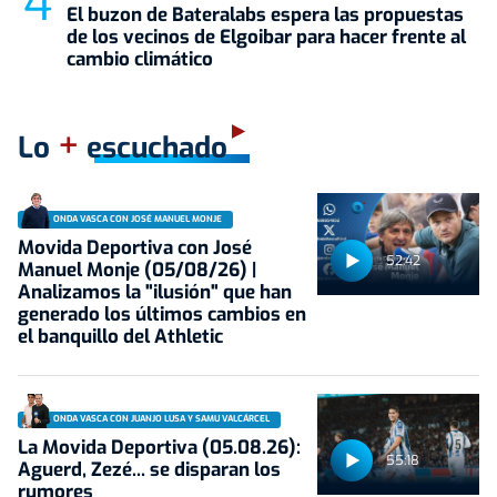
El buzon de Bateralabs espera las propuestas
de los vecinos de Elgoibar para hacer frente al
cambio climático
+
Lo
escuchado
ONDA VASCA CON JOSÉ MANUEL MONJE
Movida Deportiva con José
52:42
Manuel Monje (05/08/26) |
Analizamos la "ilusión" que han
generado los últimos cambios en
el banquillo del Athletic
ONDA VASCA CON JUANJO LUSA Y SAMU VALCÁRCEL
La Movida Deportiva (05.08.26):
55:18
Aguerd, Zezé... se disparan los
rumores