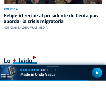
POLÍTICA
Felipe VI recibe al presidente de Ceuta para
abordar la crisis migratoria
NOTICIAS TALDEA MULTIMEDIA
+
Lo
leído
00:00 - 06:00
EN DIRECTO
ACTUALIDAD
Made in Onda Vasca
Hallan muerto a un recién nacido en un armario
después de que su madre ingresara en el
hospital por una hemorragia
GIPUZKOA
Muere un trabajador forestal de 44 años en