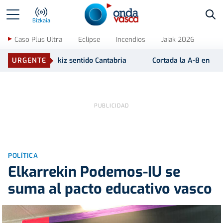
Bus
Bizkaia
Caso Plus Ultra
Eclipse
Incendios
Jaiak 2026
tido Cantabria
URGENTE
Cortada la A-8 en el puente de Muskiz sentido
POLÍTICA
Elkarrekin Podemos-IU se
suma al pacto educativo vasco