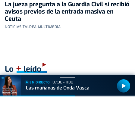
La jueza pregunta a la Guardia Civil si recibió
avisos previos de la entrada masiva en
Ceuta
NOTICIAS TALDEA MULTIMEDIA
+
Lo
leído
07:00 - 11:00
EN DIRECTO
BIZKAIA
Las mañanas de Onda Vasca
Sorpresa en Bakio: un pequeño tiburón obliga a
cerrar la playa durante una hora
ACTUALIDAD
Hallan muerto a un recién nacido en un armario
después de que su madre ingresara en el
hospital por una hemorragia