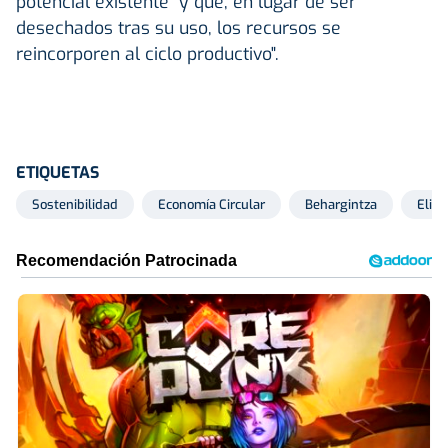
potencial existente" y que, en lugar de ser
desechados tras su uso, los recursos se
reincorporen al ciclo productivo".
ETIQUETAS
Sostenibilidad
Economía Circular
Behargintza
Elis