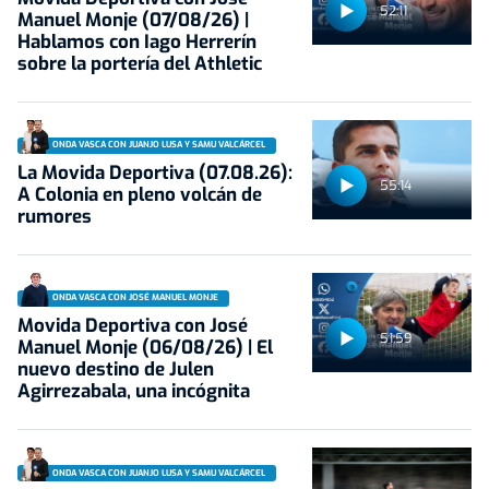
52:11
Manuel Monje (07/08/26) |
Hablamos con Iago Herrerín
sobre la portería del Athletic
ONDA VASCA CON JUANJO LUSA Y SAMU VALCÁRCEL
La Movida Deportiva (07.08.26):
55:14
A Colonia en pleno volcán de
rumores
ONDA VASCA CON JOSÉ MANUEL MONJE
Movida Deportiva con José
51:59
Manuel Monje (06/08/26) | El
nuevo destino de Julen
Agirrezabala, una incógnita
ONDA VASCA CON JUANJO LUSA Y SAMU VALCÁRCEL