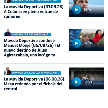
ONDA VASCA CON JUANJO LUSA Y SAMU VALCÁRCEL
La Movida Deportiva (07.08.26):
55:14
A Colonia en pleno volcán de
rumores
ONDA VASCA CON JOSÉ MANUEL MONJE
Movida Deportiva con José
51:59
Manuel Monje (06/08/26) | El
nuevo destino de Julen
Agirrezabala, una incógnita
ONDA VASCA CON JUANJO LUSA Y SAMU VALCÁRCEL
La Movida Deportiva (06.08.26):
54:50
Mesa redonda por el fichaje del
central