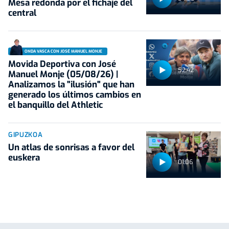
Mesa redonda por el fichaje del
central
ONDA VASCA CON JOSÉ MANUEL MONJE
Movida Deportiva con José
52:42
Manuel Monje (05/08/26) |
Analizamos la "ilusión" que han
generado los últimos cambios en
el banquillo del Athletic
GIPUZKOA
Un atlas de sonrisas a favor del
euskera
01:06