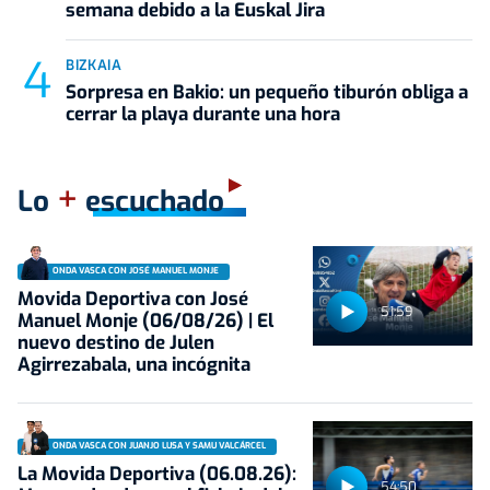
semana debido a la Euskal Jira
BIZKAIA
Sorpresa en Bakio: un pequeño tiburón obliga a
cerrar la playa durante una hora
+
Lo
escuchado
ONDA VASCA CON JOSÉ MANUEL MONJE
Movida Deportiva con José
51:59
Manuel Monje (06/08/26) | El
nuevo destino de Julen
Agirrezabala, una incógnita
ONDA VASCA CON JUANJO LUSA Y SAMU VALCÁRCEL
La Movida Deportiva (06.08.26):
54:50