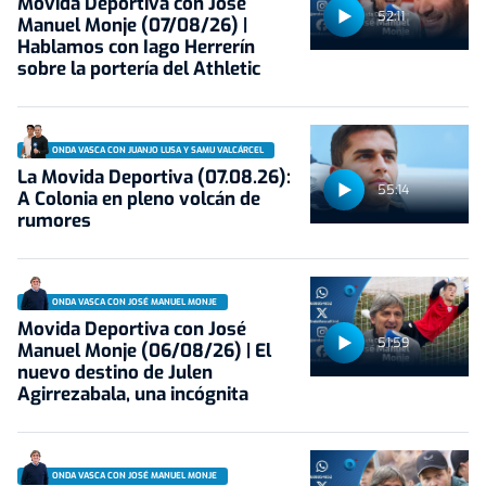
Movida Deportiva con José
52:11
Manuel Monje (07/08/26) |
Hablamos con Iago Herrerín
sobre la portería del Athletic
ONDA VASCA CON JUANJO LUSA Y SAMU VALCÁRCEL
La Movida Deportiva (07.08.26):
55:14
A Colonia en pleno volcán de
rumores
ONDA VASCA CON JOSÉ MANUEL MONJE
Movida Deportiva con José
51:59
Manuel Monje (06/08/26) | El
nuevo destino de Julen
Agirrezabala, una incógnita
ONDA VASCA CON JOSÉ MANUEL MONJE