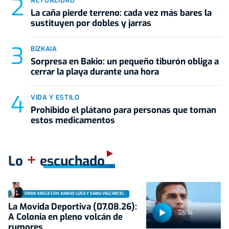
ACTUALIDAD
La caña pierde terreno: cada vez más bares la
sustituyen por dobles y jarras
BIZKAIA
Sorpresa en Bakio: un pequeño tiburón obliga a
cerrar la playa durante una hora
VIDA Y ESTILO
Prohibido el plátano para personas que toman
estos medicamentos
+
Lo
escuchado
ONDA VASCA CON JUANJO LUSA Y SAMU VALCÁRCEL
La Movida Deportiva (07.08.26):
55:14
A Colonia en pleno volcán de
rumores