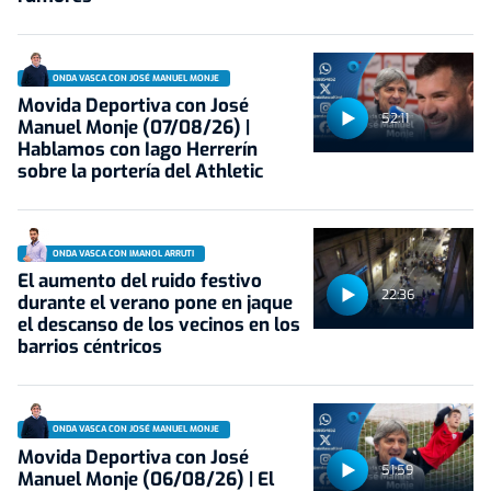
ONDA VASCA CON JOSÉ MANUEL MONJE
Movida Deportiva con José
52:11
Manuel Monje (07/08/26) |
Hablamos con Iago Herrerín
sobre la portería del Athletic
ONDA VASCA CON IMANOL ARRUTI
El aumento del ruido festivo
22:36
durante el verano pone en jaque
el descanso de los vecinos en los
barrios céntricos
ONDA VASCA CON JOSÉ MANUEL MONJE
Movida Deportiva con José
51:59
Manuel Monje (06/08/26) | El