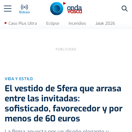
Bus
Bizkaia
Caso Plus Ultra
Eclipse
Incendios
Jaiak 2026
VIDA Y ESTILO
El vestido de Sfera que arrasa
entre las invitadas:
sofisticado, favorecedor y por
menos de 60 euros
La firma apuesta por un diseño elegante y