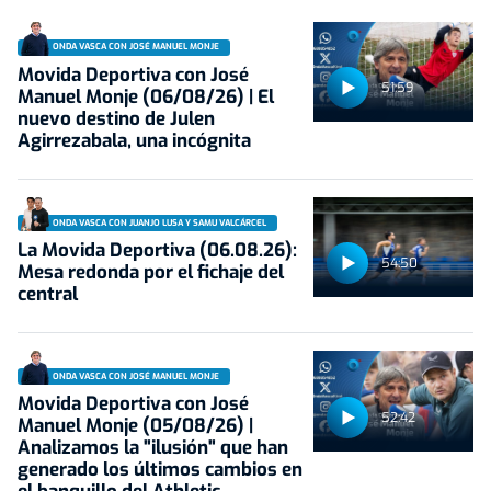
ONDA VASCA CON JOSÉ MANUEL MONJE
Movida Deportiva con José
51:59
Manuel Monje (06/08/26) | El
nuevo destino de Julen
Agirrezabala, una incógnita
ONDA VASCA CON JUANJO LUSA Y SAMU VALCÁRCEL
La Movida Deportiva (06.08.26):
54:50
Mesa redonda por el fichaje del
central
ONDA VASCA CON JOSÉ MANUEL MONJE
Movida Deportiva con José
52:42
Manuel Monje (05/08/26) |
Analizamos la "ilusión" que han
generado los últimos cambios en