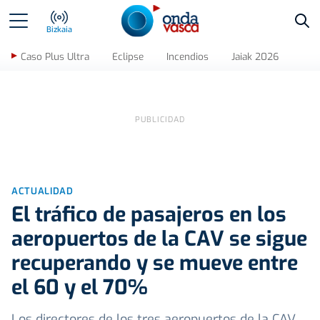
Bus
Bizkaia
Caso Plus Ultra
Eclipse
Incendios
Jaiak 2026
ACTUALIDAD
El tráfico de pasajeros en los
aeropuertos de la CAV se sigue
recuperando y se mueve entre
el 60 y el 70%
Los directores de los tres aeropuertos de la CAV