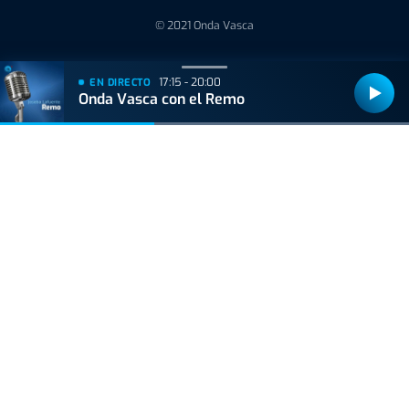
© 2021 Onda Vasca
17:15 - 20:00
EN DIRECTO
Onda Vasca con el Remo
Bizkaiko Foru Aldundiak finantzatu du proiektu hau, 2021eko Suspertze
Adimentsua Programaren barruan.
Este proyecto ha sido financiado por la Diputación Foral de Bizkaia
dentro del Programa Reactivación Inteligente 2021.