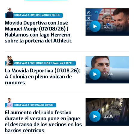
ONDA VASCA CON JOSÉ MANUEL MONJE
Movida Deportiva con José
52:11
Manuel Monje (07/08/26) |
Hablamos con Iago Herrerín
sobre la portería del Athletic
ONDA VASCA CON JUANJO LUSA Y SAMU VALCÁRCEL
La Movida Deportiva (07.08.26):
55:14
A Colonia en pleno volcán de
rumores
ONDA VASCA CON IMANOL ARRUTI
El aumento del ruido festivo
22:36
durante el verano pone en jaque
el descanso de los vecinos en los
barrios céntricos