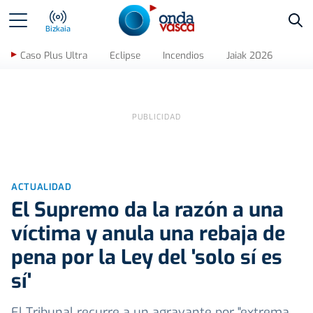
Bus
Bizkaia
Caso Plus Ultra
Eclipse
Incendios
Jaiak 2026
ACTUALIDAD
El Supremo da la razón a una
víctima y anula una rebaja de
pena por la Ley del 'solo sí es
sí'
El Tribunal recurre a un agravante por "extrema