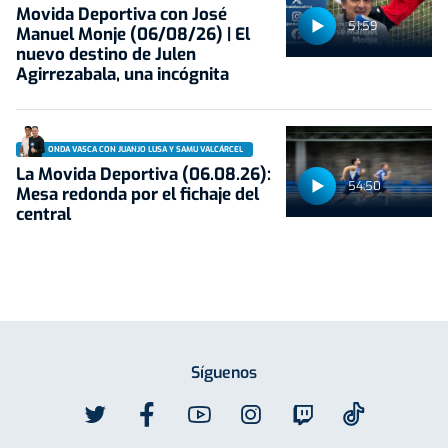
Movida Deportiva con José
51:59
Manuel Monje (06/08/26) | El
nuevo destino de Julen
Agirrezabala, una incógnita
ONDA VASCA CON JUANJO LUSA Y SAMU VALCÁRCEL
La Movida Deportiva (06.08.26):
54:50
Mesa redonda por el fichaje del
central
Síguenos