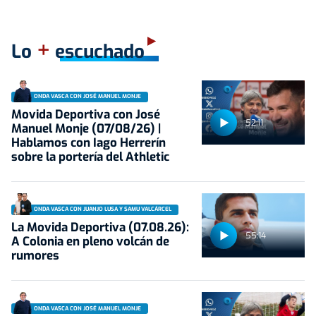
+
Lo
escuchado
ONDA VASCA CON JOSÉ MANUEL MONJE
Movida Deportiva con José
52:11
Manuel Monje (07/08/26) |
Hablamos con Iago Herrerín
sobre la portería del Athletic
ONDA VASCA CON JUANJO LUSA Y SAMU VALCÁRCEL
La Movida Deportiva (07.08.26):
55:14
A Colonia en pleno volcán de
rumores
ONDA VASCA CON JOSÉ MANUEL MONJE