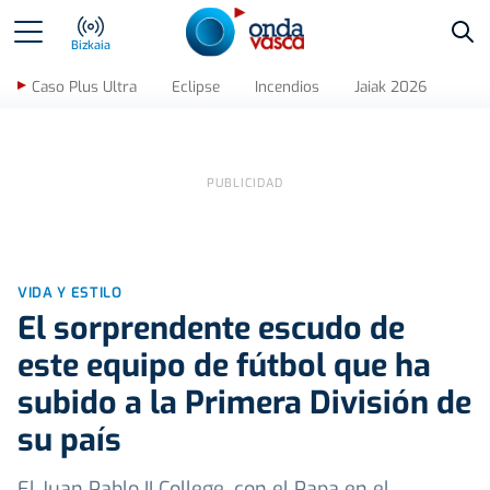
Bus
Bizkaia
Caso Plus Ultra
Eclipse
Incendios
Jaiak 2026
VIDA Y ESTILO
El sorprendente escudo de
este equipo de fútbol que ha
subido a la Primera División de
su país
El Juan Pablo II College, con el Papa en el