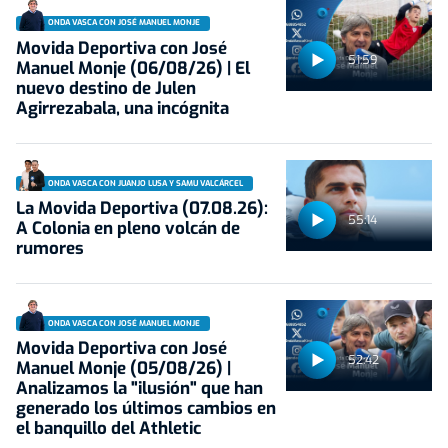
ONDA VASCA CON JOSÉ MANUEL MONJE
Movida Deportiva con José
51:59
Manuel Monje (06/08/26) | El
nuevo destino de Julen
Agirrezabala, una incógnita
ONDA VASCA CON JUANJO LUSA Y SAMU VALCÁRCEL
La Movida Deportiva (07.08.26):
55:14
A Colonia en pleno volcán de
rumores
ONDA VASCA CON JOSÉ MANUEL MONJE
Movida Deportiva con José
52:42
Manuel Monje (05/08/26) |
Analizamos la "ilusión" que han
generado los últimos cambios en
el banquillo del Athletic