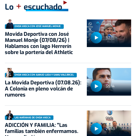
+
Lo
escuchado
ONDA VASCA CON JOSÉ MANUEL MONJE
Movida Deportiva con José
52:11
Manuel Monje (07/08/26) |
Hablamos con Iago Herrerín
sobre la portería del Athletic
ONDA VASCA CON JUANJO LUSA Y SAMU VALCÁRCEL
La Movida Deportiva (07.08.26):
55:14
A Colonia en pleno volcán de
rumores
LAS MAÑANAS DE ONDA VASCA
ADICCIÓN Y FAMILIA: "Las
23:43
familias también enfermamos.