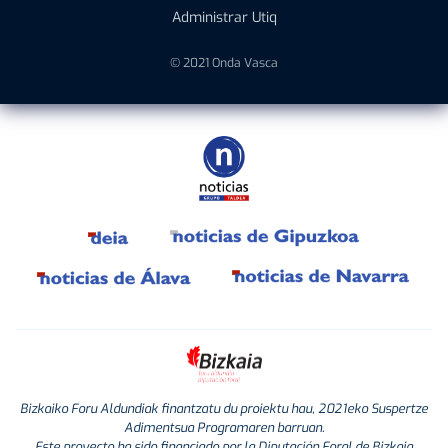
Administrar Utiq
© 2021 Onda Vasca
Bizkaiko Foru Aldundiak finantzatu du proiektu hau, 2021eko Suspertze
Adimentsua Programaren barruan.
Este proyecto ha sido financiado por la Diputación Foral de Bizkaia