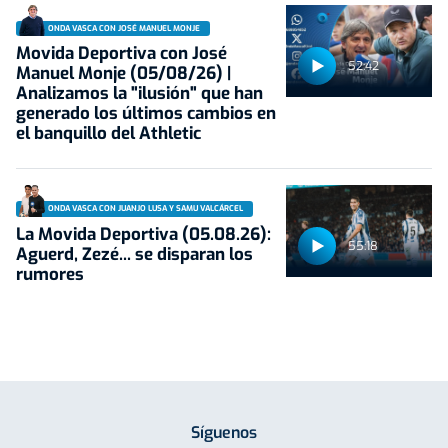
ONDA VASCA CON JOSÉ MANUEL MONJE
Movida Deportiva con José
52:42
Manuel Monje (05/08/26) |
Analizamos la "ilusión" que han
generado los últimos cambios en
el banquillo del Athletic
ONDA VASCA CON JUANJO LUSA Y SAMU VALCÁRCEL
La Movida Deportiva (05.08.26):
55:18
Aguerd, Zezé... se disparan los
rumores
Síguenos