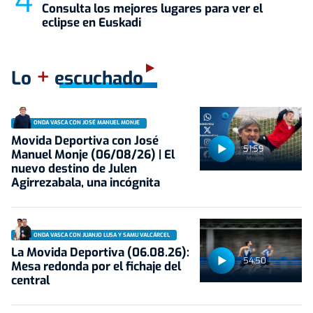
Consulta los mejores lugares para ver el
eclipse en Euskadi
+
Lo
escuchado
ONDA VASCA CON JOSÉ MANUEL MONJE
Movida Deportiva con José
51:59
Manuel Monje (06/08/26) | El
nuevo destino de Julen
Agirrezabala, una incógnita
ONDA VASCA CON JUANJO LUSA Y SAMU VALCÁRCEL
La Movida Deportiva (06.08.26):
54:50
Mesa redonda por el fichaje del
central