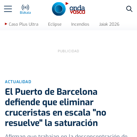
Bus
Bizkaia
Caso Plus Ultra
Eclipse
Incendios
Jaiak 2026
ACTUALIDAD
El Puerto de Barcelona
defiende que eliminar
cruceristas en escala "no
resuelve" la saturación
Afirman que trabajan en la desconcentración de