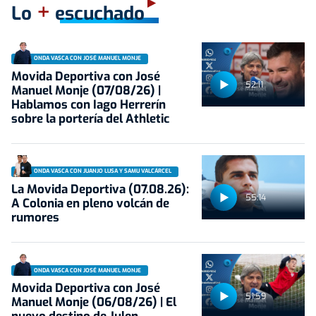
+
Lo
escuchado
ONDA VASCA CON JOSÉ MANUEL MONJE
Movida Deportiva con José
52:11
Manuel Monje (07/08/26) |
Hablamos con Iago Herrerín
sobre la portería del Athletic
ONDA VASCA CON JUANJO LUSA Y SAMU VALCÁRCEL
La Movida Deportiva (07.08.26):
55:14
A Colonia en pleno volcán de
rumores
ONDA VASCA CON JOSÉ MANUEL MONJE
Movida Deportiva con José
51:59
Manuel Monje (06/08/26) | El