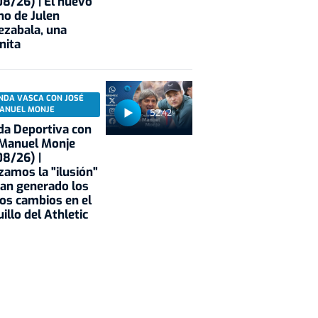
8/26) | El nuevo
no de Julen
ezabala, una
nita
NDA VASCA CON JOSÉ
ANUEL MONJE
52:42
a Deportiva con
 Manuel Monje
8/26) |
zamos la "ilusión"
an generado los
os cambios en el
illo del Athletic