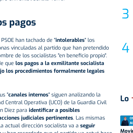
os pagos
l PSOE han tachado de "
intolerables
" los
as vinculadas al partido que han pretendido
ombre de los socialistas "en beneficio propio".
de que
los pagos a la exmilitante socialista
ajo los procedimientos formalmente legales
us "
canales internos
" siguen analizando la
Lo
 Central Operativa (UCO) de la Guardia Civil
on Díez para
identificar a posibles
cciones judiciales pertinentes
. Las mismas
O
M
a actual dirección socialista va a
seguir
Movid