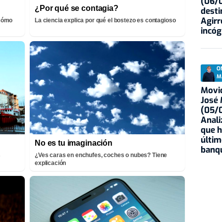
(06/0
¿Por qué se contagia?
desti
Agirr
¡Cómo
La ciencia explica por qué el bostezo es contagioso
incóg
O
M
Movid
José
(05/0
Anali
que h
últim
No es tu imaginación
banqu
s
¿Ves caras en enchufes, coches o nubes? Tiene
explicación