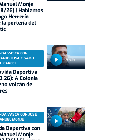
 Manuel Monje
08/26) | Hablamos
ago Herrerín
 la portería del
tic
NDA VASCA CON
UANJO LUSA Y SAMU
55:14
ALCÁRCEL
vida Deportiva
8.26): A Colonia
eno volcán de
res
NDA VASCA CON JOSÉ
ANUEL MONJE
51:59
a Deportiva con
 Manuel Monje