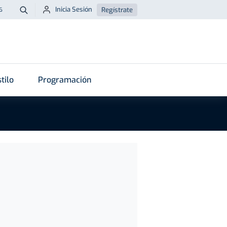
Inicia Sesión
Regístrate
6
Buscar
tilo
Programación