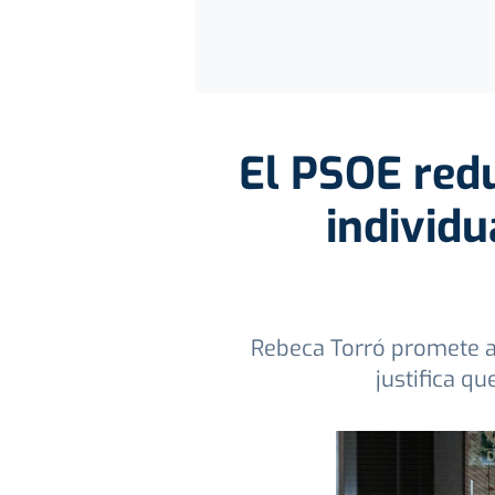
El PSOE red
individu
Rebeca Torró promete ac
justifica q