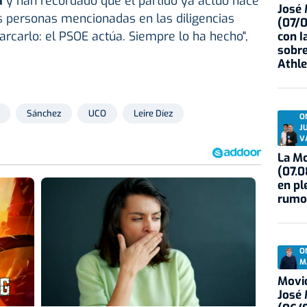
a
y han recordado que el partido ya actuó hace
José
s personas mencionadas en las diligencias
(07/
arcarlo: el PSOE actúa. Siempre lo ha hecho",
con I
sobre
Athle
Sánchez
UCO
Leire Díez
O
J
V
La Mo
(07.0
en pl
rumo
O
M
Movid
José