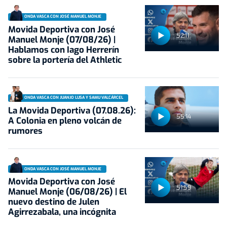
ONDA VASCA CON JOSÉ MANUEL MONJE
Movida Deportiva con José
52:11
Manuel Monje (07/08/26) |
Hablamos con Iago Herrerín
sobre la portería del Athletic
ONDA VASCA CON JUANJO LUSA Y SAMU VALCÁRCEL
La Movida Deportiva (07.08.26):
55:14
A Colonia en pleno volcán de
rumores
ONDA VASCA CON JOSÉ MANUEL MONJE
Movida Deportiva con José
51:59
Manuel Monje (06/08/26) | El
nuevo destino de Julen
Agirrezabala, una incógnita