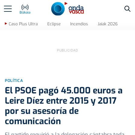
Bus
Bizkaia
Caso Plus Ultra
Eclipse
Incendios
Jaiak 2026
POLÍTICA
El PSOE pagó 45.000 euros a
Leire Díez entre 2015 y 2017
por su asesoría de
comunicación
El partido requirió a la delegación cántabra toda