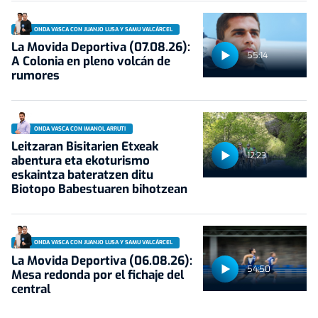
ONDA VASCA CON JUANJO LUSA Y SAMU VALCÁRCEL
La Movida Deportiva (07.08.26):
55:14
A Colonia en pleno volcán de
rumores
ONDA VASCA CON IMANOL ARRUTI
Leitzaran Bisitarien Etxeak
12:23
abentura eta ekoturismo
eskaintza bateratzen ditu
Biotopo Babestuaren bihotzean
ONDA VASCA CON JUANJO LUSA Y SAMU VALCÁRCEL
La Movida Deportiva (06.08.26):
54:50
Mesa redonda por el fichaje del
central