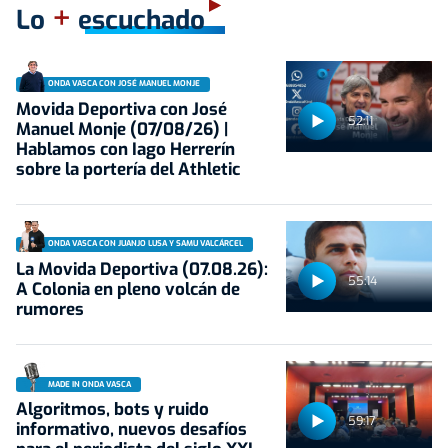
+
Lo
escuchado
ONDA VASCA CON JOSÉ MANUEL MONJE
Movida Deportiva con José
52:11
Manuel Monje (07/08/26) |
Hablamos con Iago Herrerín
sobre la portería del Athletic
ONDA VASCA CON JUANJO LUSA Y SAMU VALCÁRCEL
La Movida Deportiva (07.08.26):
55:14
A Colonia en pleno volcán de
rumores
MADE IN ONDA VASCA
Algoritmos, bots y ruido
59:17
informativo, nuevos desafíos