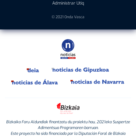
Administrar Utiq
© 2021 Onda Vasca
Bizkaiko Foru Aldundiak finantzatu du proiektu hau, 2021eko Suspertze
Adimentsua Programaren barruan.
Este proyecto ha sido financiado por la Diputación Foral de Bizkaia