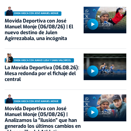
ONDA VASCA CON JOSÉ MANUEL MONJE
Movida Deportiva con José
51:59
Manuel Monje (06/08/26) | El
nuevo destino de Julen
Agirrezabala, una incógnita
ONDA VASCA CON JUANJO LUSA Y SAMU VALCÁRCEL
La Movida Deportiva (06.08.26):
54:50
Mesa redonda por el fichaje del
central
ONDA VASCA CON JOSÉ MANUEL MONJE
Movida Deportiva con José
52:42
Manuel Monje (05/08/26) |
Analizamos la "ilusión" que han
generado los últimos cambios en