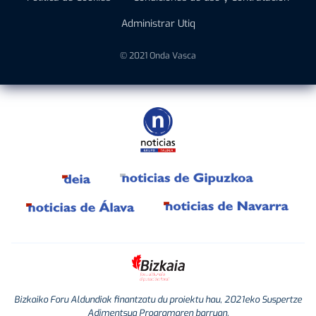
Administrar Utiq
© 2021 Onda Vasca
Bizkaiko Foru Aldundiak finantzatu du proiektu hau, 2021eko Suspertze
Adimentsua Programaren barruan.