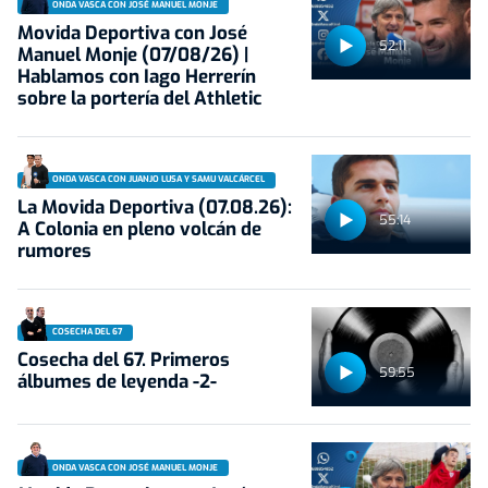
ONDA VASCA CON JOSÉ MANUEL MONJE
Movida Deportiva con José
52:11
Manuel Monje (07/08/26) |
Hablamos con Iago Herrerín
sobre la portería del Athletic
ONDA VASCA CON JUANJO LUSA Y SAMU VALCÁRCEL
La Movida Deportiva (07.08.26):
55:14
A Colonia en pleno volcán de
rumores
COSECHA DEL 67
Cosecha del 67. Primeros
59:55
álbumes de leyenda -2-
ONDA VASCA CON JOSÉ MANUEL MONJE