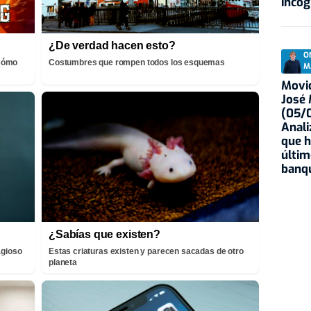
incóg
¿De verdad hacen esto?
O
¡Cómo
Costumbres que rompen todos los esquemas
M
Movid
José
(05/0
Anali
que h
últim
banqu
¿Sabías que existen?
agioso
Estas criaturas existen y parecen sacadas de otro
planeta