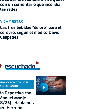
con un comentario que incendia
las redes
VIDA Y ESTILO
Las tres bebidas "de oro" para el
cerebro, según el médico David
Céspedes
+
escuchado
NDA VASCA CON JOSÉ
ANUEL MONJE
52:11
a Deportiva con
 Manuel Monje
08/26) | Hablamos
ago Herrerín