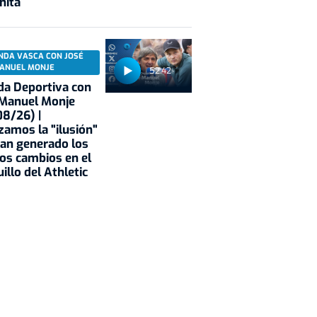
nita
NDA VASCA CON JOSÉ
ANUEL MONJE
52:42
a Deportiva con
 Manuel Monje
8/26) |
zamos la "ilusión"
an generado los
os cambios en el
illo del Athletic