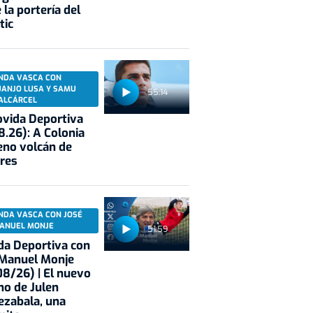
 la portería del
tic
NDA VASCA CON
UANJO LUSA Y SAMU
55:14
ALCÁRCEL
vida Deportiva
8.26): A Colonia
eno volcán de
res
NDA VASCA CON JOSÉ
ANUEL MONJE
51:59
a Deportiva con
 Manuel Monje
8/26) | El nuevo
no de Julen
ezabala, una