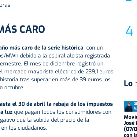
oras.
 MÁS CARO
año más caro de la serie histórica
, con un
os/MWh debido a la espiral alcista registrada
 semestre. El mes de diciembre registró un
l mercado mayorista eléctrico de 239,1 euros,
historia tras superar en más de 39 euros los
Lo
 octubre.
sta el 30 de abril la rebaja de los impuestos
O
M
la luz
que pagan todos los consumidores con
Movid
egativo que la subida del precio de la
José
 en los ciudadanos.
(07/
con I