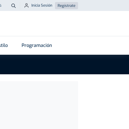
Inicia Sesión
Regístrate
6
Buscar
tilo
Programación