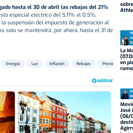
sobre
gado hasta el 30 de abril las rebajas del 21%
Athle
sto especial eléctrico del 5,11% al 0,5%,
 la suspensión del impuesto de generación al
 solo se mantendrá, por ahora, hasta el 31 de
O
J
V
La Mo
(07.0
en pl
Energía
Luz
Inflación
Rebajas
Precio
rumo
O
M
Movid
José
(06/0
desti
Agirr