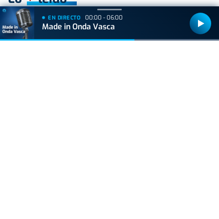
00:00 - 06:00
EN DIRECTO
VIDA Y ESTILO
Made in Onda Vasca
Prohibido el plátano para personas que toman
estos medicamentos
ACTUALIDAD
Hallan muerto a un recién nacido en un armario
después de que su madre ingresara en el
hospital por una hemorragia
VIDA Y ESTILO
El lugar favorito de Silvia Intxaurrondo en
Bizkaia para desconectar en vacaciones
VIDA Y ESTILO
Las tres bebidas "de oro" para el cerebro, según
el médico David Céspedes