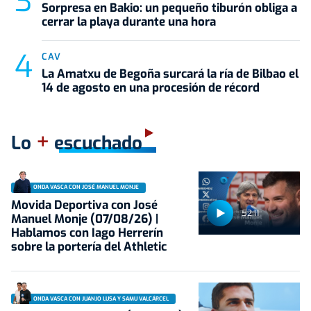
Sorpresa en Bakio: un pequeño tiburón obliga a
cerrar la playa durante una hora
CAV
La Amatxu de Begoña surcará la ría de Bilbao el
14 de agosto en una procesión de récord
+
Lo
escuchado
ONDA VASCA CON JOSÉ MANUEL MONJE
Movida Deportiva con José
52:11
Manuel Monje (07/08/26) |
Hablamos con Iago Herrerín
sobre la portería del Athletic
ONDA VASCA CON JUANJO LUSA Y SAMU VALCÁRCEL