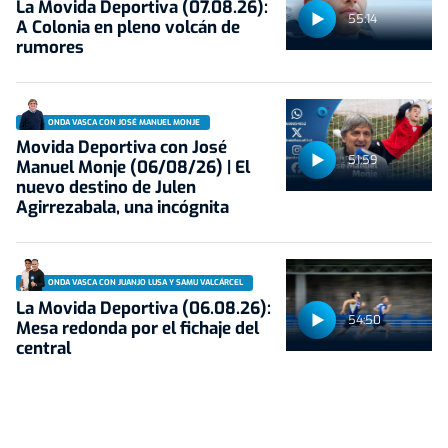
La Movida Deportiva (07.08.26):
55:14
A Colonia en pleno volcán de
rumores
ONDA VASCA CON JOSÉ MANUEL MONJE
Movida Deportiva con José
51:59
Manuel Monje (06/08/26) | El
nuevo destino de Julen
Agirrezabala, una incógnita
ONDA VASCA CON JUANJO LUSA Y SAMU VALCÁRCEL
La Movida Deportiva (06.08.26):
54:50
Mesa redonda por el fichaje del
central