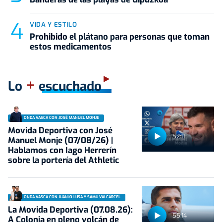
VIDA Y ESTILO
Prohibido el plátano para personas que toman
estos medicamentos
+
Lo
escuchado
ONDA VASCA CON JOSÉ MANUEL MONJE
Movida Deportiva con José
52:11
Manuel Monje (07/08/26) |
Hablamos con Iago Herrerín
sobre la portería del Athletic
ONDA VASCA CON JUANJO LUSA Y SAMU VALCÁRCEL
La Movida Deportiva (07.08.26):
55:14
A Colonia en pleno volcán de