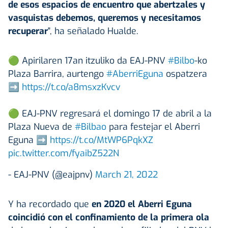
de esos espacios de encuentro que abertzales y
vasquistas debemos, queremos y necesitamos
recuperar
", ha señalado Hualde.
🟢 Apirilaren 17an itzuliko da EAJ-PNV
#Bilbo
-ko
Plaza Barrira, aurtengo
#AberriEguna
ospatzera
➡
https://t.co/a8msxzKvcv
🟢 EAJ-PNV regresará el domingo 17 de abril a la
Plaza Nueva de
#Bilbao
para festejar el Aberri
Eguna ➡
https://t.co/MtWP6PqkXZ
pic.twitter.com/fyaibZ522N
- EAJ-PNV (@eajpnv)
March 21, 2022
Y ha recordado que
en 2020 el Aberri Eguna
coincidió con el confinamiento de la primera ola