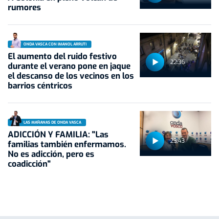
rumores
ONDA VASCA CON IMANOL ARRUTI
El aumento del ruido festivo
22:36
durante el verano pone en jaque
el descanso de los vecinos en los
barrios céntricos
LAS MAÑANAS DE ONDA VASCA
ADICCIÓN Y FAMILIA: "Las
23:43
familias también enfermamos.
No es adicción, pero es
coadicción"