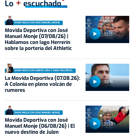
+
Lo
escuchado
ONDA VASCA CON JOSÉ MANUEL MONJE
Movida Deportiva con José
52:11
Manuel Monje (07/08/26) |
Hablamos con Iago Herrerín
sobre la portería del Athletic
ONDA VASCA CON JUANJO LUSA Y SAMU VALCÁRCEL
La Movida Deportiva (07.08.26):
55:14
A Colonia en pleno volcán de
rumores
ONDA VASCA CON JOSÉ MANUEL MONJE
Movida Deportiva con José
51:59
Manuel Monje (06/08/26) | El
nuevo destino de Julen