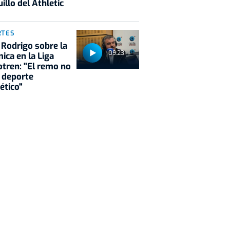
illo del Athletic
RTES
 Rodrigo sobre la
09:23
ica en la Liga
tren: "El remo no
 deporte
ético"