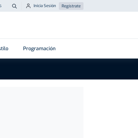
Inicia Sesión
Regístrate
6
Buscar
tilo
Programación