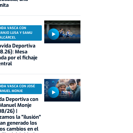
nita
NDA VASCA CON
UANJO LUSA Y SAMU
54:50
ALCÁRCEL
vida Deportiva
8.26): Mesa
da por el fichaje
entral
NDA VASCA CON JOSÉ
ANUEL MONJE
52:42
a Deportiva con
 Manuel Monje
8/26) |
zamos la "ilusión"
an generado los
os cambios en el