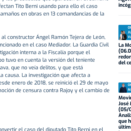
incóg
ectan Tito Berni usando para ello el caso
 amaños en obras en 13 comandancias de la
O
J
 al constructor Ángel Ramón Tejera de León,
V
cionado en el caso Mediador. La Guardia Civil
La Mo
(06.0
tigación interna a la Fiscalía porque el
redon
po tuvo en cuenta la versión del teniente
del c
va, que no veía delitos, y que está
 causa. La investigación que afecta a
esde enero de 2018, se reinició el 29 de mayo
O
moción de censura contra Rajoy y el cambio de
M
Movid
José
(05/0
Anali
que h
últim
nvertir el caso del diputado Tito Berni en el