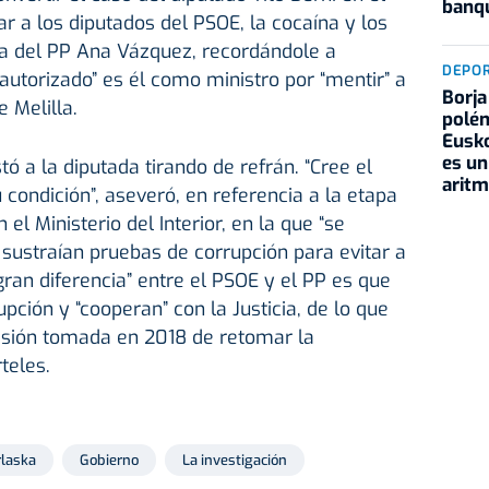
banqu
ar a los diputados del PSOE, la cocaína y los
tada del PP Ana Vázquez, recordándole a
DEPO
autorizado” es él como ministro por “mentir” a
Borja
 Melilla.
polém
Eusko
es un
estó a la diputada tirando de refrán. “Cree el
aritm
 condición”, aseveró, en referencia a la etapa
el Ministerio del Interior, en la que “se
sustraían pruebas de corrupción para evitar a
“gran diferencia” entre el PSOE y el PP es que
upción y “cooperan” con la Justicia, de lo que
sión tomada en 2018 de retomar la
teles.
laska
Gobierno
La investigación