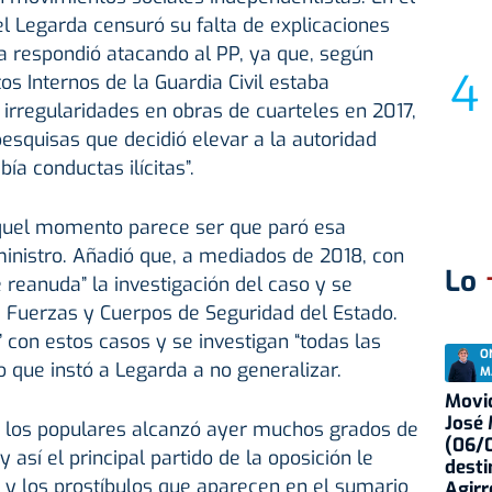
l Legarda censuró su falta de explicaciones
a respondió atacando al PP, ya que, según
os Internos de la Guardia Civil estaba
 irregularidades en obras de cuarteles en 2017,
pesquisas que decidió elevar a la autoridad
bía conductas ilícitas”.
aquel momento parece ser que paró esa
 ministro. Añadió que, a mediados de 2018, con
Lo
 reanuda” la investigación del caso y se
as Fuerzas y Cuerpos de Seguridad del Estado.
 con estos casos y se investigan “todas las
O
lo que instó a Legarda a no generalizar.
M
Movid
José
 los populares alcanzó ayer muchos grados de
(06/0
 así el principal partido de la oposición le
desti
a y los prostíbulos que aparecen en el sumario
Agirr