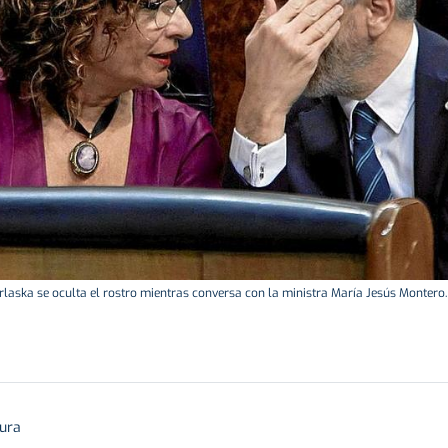
aska se oculta el rostro mientras conversa con la ministra María Jesús Montero. |
tura