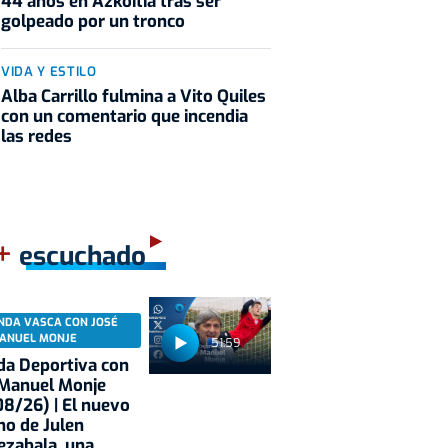
44 años en Azkoitia tras ser
golpeado por un tronco
VIDA Y ESTILO
Alba Carrillo fulmina a Vito Quiles
con un comentario que incendia
las redes
+
escuchado
NDA VASCA CON JOSÉ
ANUEL MONJE
51:59
a Deportiva con
 Manuel Monje
8/26) | El nuevo
no de Julen
ezabala, una