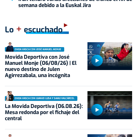
semana debido a la Euskal Jira
+
Lo
escuchado
ONDA VASCA CON JOSÉ MANUEL MONJE
Movida Deportiva con José
51:59
Manuel Monje (06/08/26) | El
nuevo destino de Julen
Agirrezabala, una incógnita
ONDA VASCA CON JUANJO LUSA Y SAMU VALCÁRCEL
La Movida Deportiva (06.08.26):
54:50
Mesa redonda por el fichaje del
central