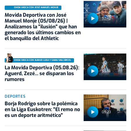
ONDA VASCA CON JOSÉ MANUEL MONJE
Movida Deportiva con José
52:42
Manuel Monje (05/08/26) |
Analizamos la "ilusión" que han
generado los últimos cambios en
el banquillo del Athletic
ONDA VASCA CON JUANJO LUSA Y SAMU VALCÁRCEL
La Movida Deportiva (05.08.26):
55:18
Aguerd, Zezé... se disparan los
rumores
DEPORTES
Borja Rodrigo sobre la polémica
en la Liga Euskotren: "El remo no
09:23
es un deporte aritmético"