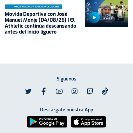
ONDA VASCA CON JOSÉ MANUEL MONJE
Movida Deportiva con José
52:38
Manuel Monje (04/08/26) | El
Athletic continúa descansando
antes del inicio liguero
Síguenos
Descárgate nuestra App