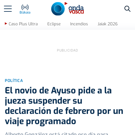
Bus
Bizkaia
Caso Plus Ultra
Eclipse
Incendios
Jaiak 2026
POLÍTICA
El novio de Ayuso pide a la
jueza suspender su
declaración de febrero por un
viaje programado
Alberto González está citado ese día para