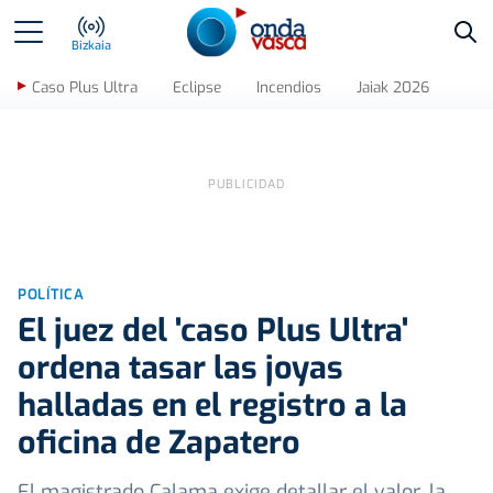
Bus
Bizkaia
Caso Plus Ultra
Eclipse
Incendios
Jaiak 2026
POLÍTICA
El juez del 'caso Plus Ultra'
ordena tasar las joyas
halladas en el registro a la
oficina de Zapatero
El magistrado Calama exige detallar el valor, la