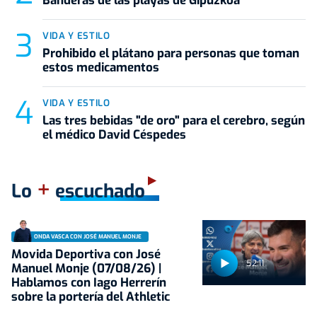
Banderas de las playas de Gipuzkoa
VIDA Y ESTILO
Prohibido el plátano para personas que toman
estos medicamentos
VIDA Y ESTILO
Las tres bebidas "de oro" para el cerebro, según
el médico David Céspedes
+
Lo
escuchado
ONDA VASCA CON JOSÉ MANUEL MONJE
Movida Deportiva con José
52:11
Manuel Monje (07/08/26) |
Hablamos con Iago Herrerín
sobre la portería del Athletic