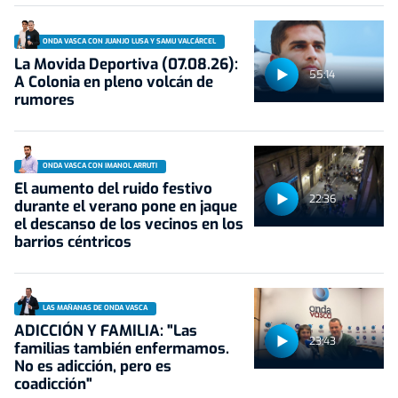
ONDA VASCA CON JUANJO LUSA Y SAMU VALCÁRCEL
La Movida Deportiva (07.08.26):
55:14
A Colonia en pleno volcán de
rumores
ONDA VASCA CON IMANOL ARRUTI
El aumento del ruido festivo
22:36
durante el verano pone en jaque
el descanso de los vecinos en los
barrios céntricos
LAS MAÑANAS DE ONDA VASCA
ADICCIÓN Y FAMILIA: "Las
23:43
familias también enfermamos.
No es adicción, pero es
coadicción"