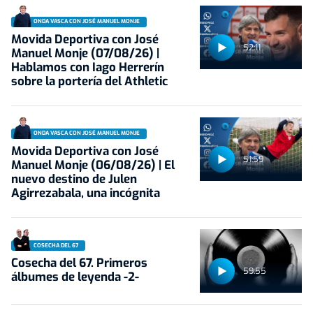
ONDA VASCA CON JOSÉ MANUEL MONJE
Movida Deportiva con José
52:11
Manuel Monje (07/08/26) |
Hablamos con Iago Herrerín
sobre la portería del Athletic
ONDA VASCA CON JOSÉ MANUEL MONJE
Movida Deportiva con José
51:59
Manuel Monje (06/08/26) | El
nuevo destino de Julen
Agirrezabala, una incógnita
COSECHA DEL 67
Cosecha del 67. Primeros
59:55
álbumes de leyenda -2-