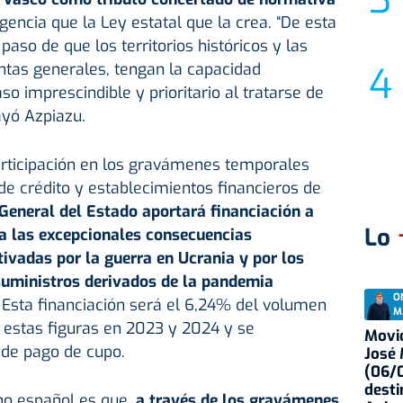
encia que la Ley estatal que la crea. “De esta
aso de que los territorios históricos y las
untas generales, tengan la capacidad
o imprescindible y prioritario al tratarse de
ayó Azpiazu.
participación en los gravámenes temporales
de crédito y establecimientos financieros de
General del Estado aportará financiación a
Lo
 a las excepcionales consecuencias
ivadas por la guerra en Ucrania y por los
suministros derivados de la pandemia
O
Esta financiación será el 6,24% del volumen
M
 estas figuras en 2023 y 2024 y se
Movid
de pago de cupo.
José
(06/0
desti
no español es que,
a través de los gravámenes