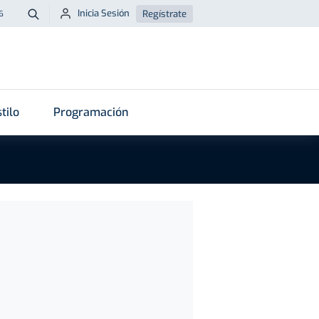
Inicia Sesión
Regístrate
6
Buscar
tilo
Programación