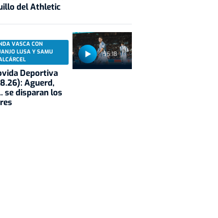
illo del Athletic
NDA VASCA CON
UANJO LUSA Y SAMU
55:18
ALCÁRCEL
vida Deportiva
8.26): Aguerd,
.. se disparan los
res