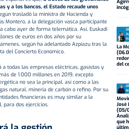
Agirr
as y a los bancos, el Estado recaude unos
incóg
según trasladó la ministra de Hacienda y
ús Montero, a la delegación vasca participante
ó a cabo ayer de forma telemática. Así, Euskadi
O
J
llones de euros en dos años por su
V
avámenes, según ha adelantado Azpiazu tras la
La Mo
ta del Concierto Económico.
(06.0
redon
del c
á a todas las empresas eléctricas, gasistas y
 más de 1.000 millones en 2019, excepto
rgética no sea la principal, así como a las
O
gas natural, minería de carbón o refino. Por su
M
ntidades financieras es muy similar a la
Movid
José
 para dos ejercicios.
(05/0
Anali
que h
á la gestión
últim