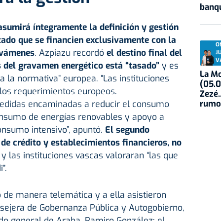
banqu
asumirá íntegramente la definición y gestión
tado que se financien exclusivamente con la
O
avámenes
. Azpiazu recordó
el destino final del
J
V
s del gravamen energético está “tasado”
y es
La Mo
 la normativa” europea. “Las instituciones
(05.0
los requerimientos europeos.
Zezé.
rumo
didas encaminadas a reducir el consumo
consumo de energías renovables y apoyo a
nsumo intensivo”, apuntó.
El segundo
de crédito y establecimientos financieros, no
s
y las instituciones vascas valoraran “las que
”.
 de manera telemática y a ella asistieron
sejera de Gobernanza Pública y Autogobierno,
do general de Araba, Ramiro González; el