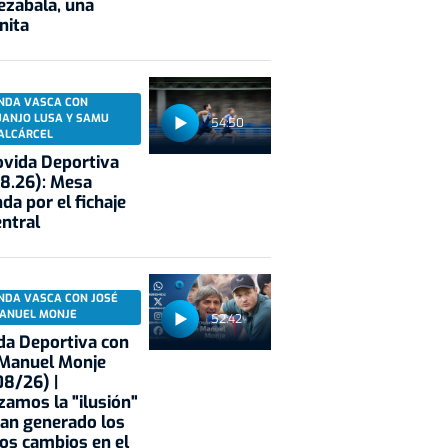
ezabala, una
nita
NDA VASCA CON
UANJO LUSA Y SAMU
54:50
ALCÁRCEL
vida Deportiva
8.26): Mesa
da por el fichaje
entral
NDA VASCA CON JOSÉ
ANUEL MONJE
52:42
a Deportiva con
 Manuel Monje
8/26) |
zamos la "ilusión"
an generado los
os cambios en el