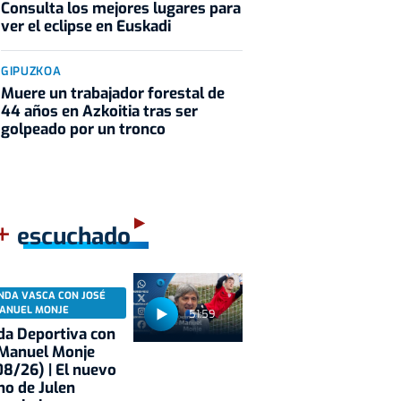
Consulta los mejores lugares para
ver el eclipse en Euskadi
GIPUZKOA
Muere un trabajador forestal de
44 años en Azkoitia tras ser
golpeado por un tronco
+
escuchado
NDA VASCA CON JOSÉ
ANUEL MONJE
51:59
a Deportiva con
 Manuel Monje
8/26) | El nuevo
no de Julen