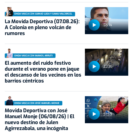
ONDA VASCA CON JUANJO LUSA Y SAMU VALCÁRCEL
La Movida Deportiva (07.08.26):
55:14
A Colonia en pleno volcán de
rumores
ONDA VASCA CON IMANOL ARRUTI
El aumento del ruido festivo
22:36
durante el verano pone en jaque
el descanso de los vecinos en los
barrios céntricos
ONDA VASCA CON JOSÉ MANUEL MONJE
Movida Deportiva con José
51:59
Manuel Monje (06/08/26) | El
nuevo destino de Julen
Agirrezabala, una incógnita