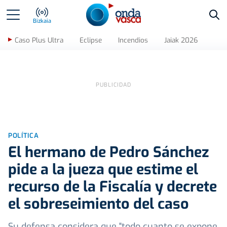
Bus
Bizkaia
Caso Plus Ultra
Eclipse
Incendios
Jaiak 2026
POLÍTICA
El hermano de Pedro Sánchez
pide a la jueza que estime el
recurso de la Fiscalía y decrete
el sobreseimiento del caso
Su defensa considera que "todo cuanto se expone