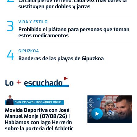
La caña pierde terreno: cada vez más bares la
sustituyen por dobles y jarras
VIDA Y ESTILO
Prohibido el plátano para personas que toman
estos medicamentos
GIPUZKOA
Banderas de las playas de Gipuzkoa
+
Lo
escuchado
ONDA VASCA CON JOSÉ MANUEL MONJE
Movida Deportiva con José
52:11
Manuel Monje (07/08/26) |
Hablamos con Iago Herrerín
sobre la portería del Athletic