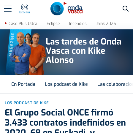
Bus
Bizkaia
Caso Plus Ultra
Eclipse
Incendios
Jaiak 2026
MAGAZINE
Las tardes de Onda
Vasca con Kike
Alonso
En Portada
Los podcast de Kike
Las colaboracio
LOS PODCAST DE KIKE
El Grupo Social ONCE firmó
3.433 contratos indefinidos en
2020, 68 en Euskadi, y