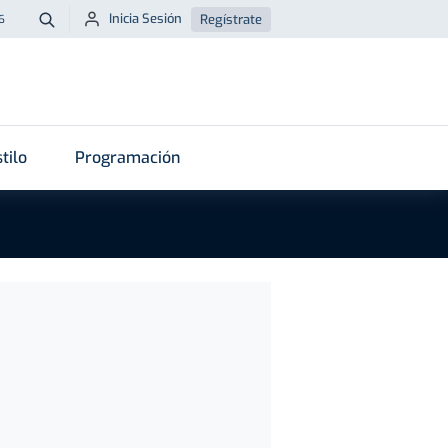
Inicia Sesión
Regístrate
6
Buscar
tilo
Programación