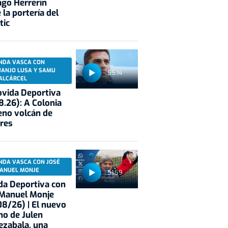
ago Herrerín
 la portería del
tic
NDA VASCA CON
UANJO LUSA Y SAMU
55:14
ALCÁRCEL
vida Deportiva
8.26): A Colonia
eno volcán de
res
NDA VASCA CON JOSÉ
ANUEL MONJE
51:59
a Deportiva con
 Manuel Monje
8/26) | El nuevo
no de Julen
ezabala, una