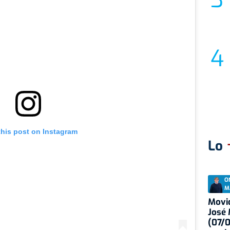
this post on Instagram
Lo
O
M
Movid
José
(07/