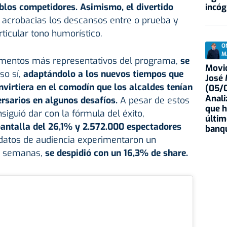
blos competidores. Asimismo, el divertido
incóg
acrobacias los descansos entre o prueba y
ticular tono humorístico.
O
M
mentos más representativos del programa,
se
Movid
Eso sí,
adaptándolo a los nuevos tiempos que
José
nvirtiera en el comodín que los alcaldes tenían
(05/0
Anali
rsarios en algunos desafíos.
A pesar de estos
que h
nsiguió dar con la fórmula del éxito,
últim
antalla del 26,1% y 2.572.000 espectadores
banqu
 datos de audiencia experimentaron un
s semanas,
se despidió con un 16,3% de share.