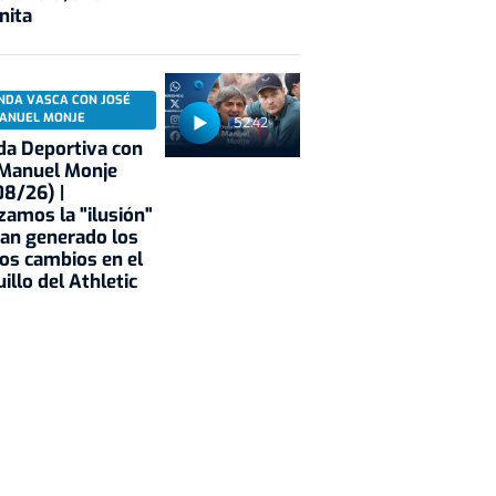
nita
NDA VASCA CON JOSÉ
ANUEL MONJE
52:42
a Deportiva con
 Manuel Monje
8/26) |
zamos la "ilusión"
an generado los
os cambios en el
illo del Athletic