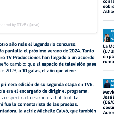
con I
sobre
Athle
 shared by RTVE (@rtve)
O
J
V
otro año más el legendario concurso,
La Mo
ña pantalla el próximo verano de 2024. Tanto
(07.0
en pl
ro TV Producciones han llegado a un acuerdo
,
rumo
ueño cambio: que e
l espacio de televisión pase
ste 2023,
a 10 galas, el año que viene.
O
 primera edición de su segunda etapa en TVE,
M
a era el encargado de dirigir el programa.
Movid
José
s respecto a la estructura habitual
.
La
(06/0
ni fue la comentarista de las pruebas,
desti
tadora, la actriz Michelle Calvó, que también
Agirr