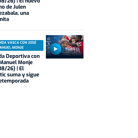
8/26) | El nuevo
no de Julen
ezabala, una
nita
NDA VASCA CON JOSÉ
ANUEL MONJE
53:04
a Deportiva con
 Manuel Monje
8/26) | El
tic suma y sigue
retemporada