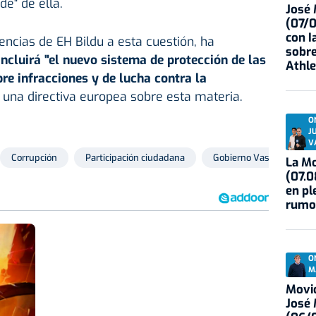
e" de ella.
José
(07/
con I
encias de EH Bildu a esta cuestión, ha
sobre
incluirá "el nuevo sistema de protección de las
Athle
e infracciones y de lucha contra la
 una directiva europea sobre esta materia.
O
J
V
Corrupción
Participación ciudadana
Gobierno Vasco
La Mo
(07.0
en pl
rumo
O
M
Movid
José