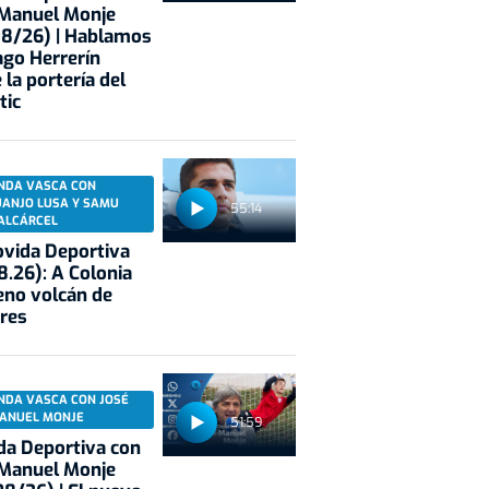
 Manuel Monje
08/26) | Hablamos
ago Herrerín
 la portería del
tic
NDA VASCA CON
UANJO LUSA Y SAMU
55:14
ALCÁRCEL
vida Deportiva
8.26): A Colonia
eno volcán de
res
NDA VASCA CON JOSÉ
ANUEL MONJE
51:59
a Deportiva con
 Manuel Monje