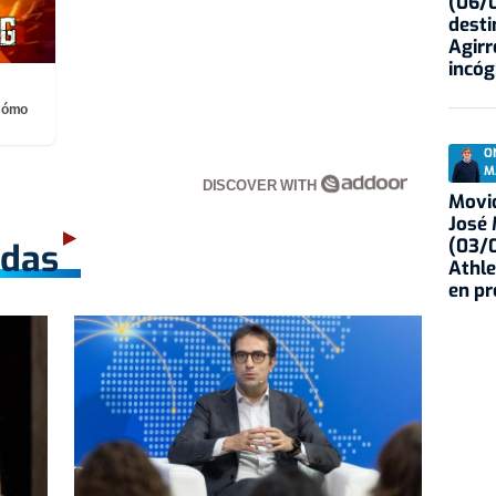
(06/0
desti
Agirr
incóg
¡Cómo
O
M
DISCOVER WITH
Movid
José
(03/0
adas
Athle
en p