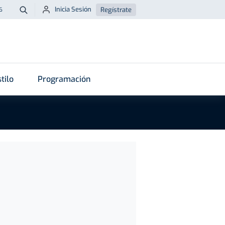
Inicia Sesión
Regístrate
6
Buscar
tilo
Programación