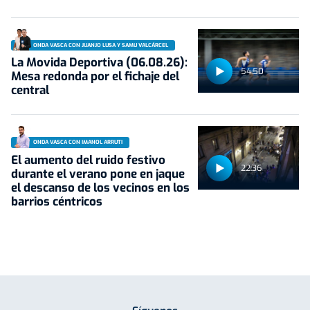
ONDA VASCA CON JUANJO LUSA Y SAMU VALCÁRCEL
La Movida Deportiva (06.08.26):
54:50
Mesa redonda por el fichaje del
central
ONDA VASCA CON IMANOL ARRUTI
El aumento del ruido festivo
22:36
durante el verano pone en jaque
el descanso de los vecinos en los
barrios céntricos