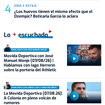
VIDA Y ESTILO
¿Los huevos tienen el mismo efecto que el
Ozempic? Boticaria García lo aclara
+
Lo
escuchado
ONDA VASCA CON JOSÉ MANUEL MONJE
Movida Deportiva con José
52:11
Manuel Monje (07/08/26) |
Hablamos con Iago Herrerín
sobre la portería del Athletic
ONDA VASCA CON JUANJO LUSA Y SAMU VALCÁRCEL
La Movida Deportiva (07.08.26):
55:14
A Colonia en pleno volcán de
rumores