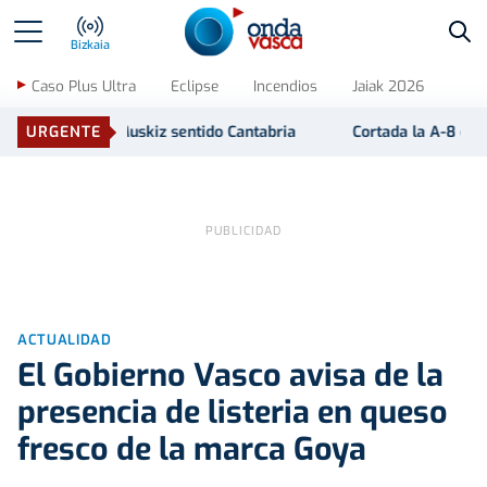
Bus
Bizkaia
Caso Plus Ultra
Eclipse
Incendios
Jaiak 2026
kiz sentido Cantabria
URGENTE
Cortada la A-8 en el puente de Muskiz 
ACTUALIDAD
El Gobierno Vasco avisa de la
presencia de listeria en queso
fresco de la marca Goya