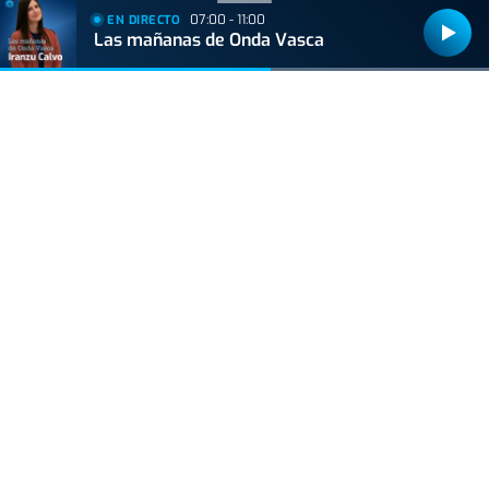
07:00 - 11:00
EN DIRECTO
BIZKAIA
Las mañanas de Onda Vasca
Sorpresa en Bakio: un pequeño tiburón obliga a
cerrar la playa durante una hora
ACTUALIDAD
Hallan muerto a un recién nacido en un armario
después de que su madre ingresara en el
hospital por una hemorragia
GIPUZKOA
Hondarribia hará un parón en las obras de
Pasaia Kalea, y el PNV denuncia "la
incoherencia del Gobierno municipal"
VIDA Y ESTILO
Asesinan al influencer César Gastélum
mientras grababa un vídeo: un directo captó
los segundos previos al ataque